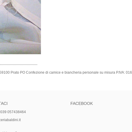
--------------------------------
o, 6 - 59100 Prato PO Confezione di camice e biancheria personale su misura P
ACI
FACEBOOK
+039 057438464
riabaldini.it