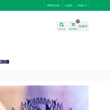
Welcome
Login
Help
0
0,00 €
Cerca
Carrello
ICO