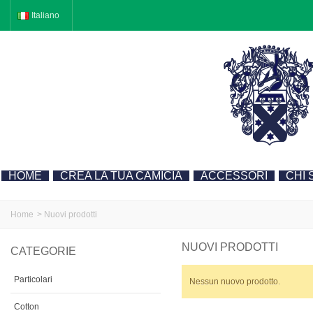
Italiano
HOME
CREA LA TUA CAMICIA
ACCESSORI
CHI 
Home
>
Nuovi prodotti
NUOVI PRODOTTI
CATEGORIE
Particolari
Nessun nuovo prodotto.
Cotton