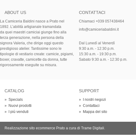
ABOUT US
CONTATTACI
La Camiceria Baldini nasce a Prato nel
Chiamaci +039 057438464
1892. L’abilità artigianale tramandata
info@camiceriabaldini.it
da quei maestri camiciai giunge fino alla
terza generazione, nella persona della
signora Valeria, che dirige oggi questo
Dal Lunedì al Venerdì
prestigioso atelier. Tantissime sono le
9:30 a.m. - 12:30 p.m.
tipologie di vestiario create: camicie, pigiami,
15:30 a.m. - 19:30 p.m.
boxer, cravatte, camicette da donna, tutte
Sabato 9:30 a.m. - 12:30 p.m.
rigorosamente eseguite su misura.
CATALOG
SUPPORT
»
Specials
»
I nostri negozi
»
Nuovi prodotti
»
Contattaci
»
I più venduti
»
Mappa del sito
Realizzazione sito ecommerce Prato
a cura di Trame Digitali.