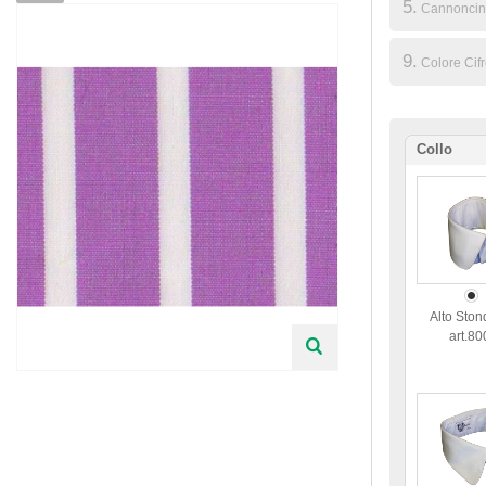
5.
Cannoncin
9.
Colore Cifr
Collo
Alto Ston
art.80