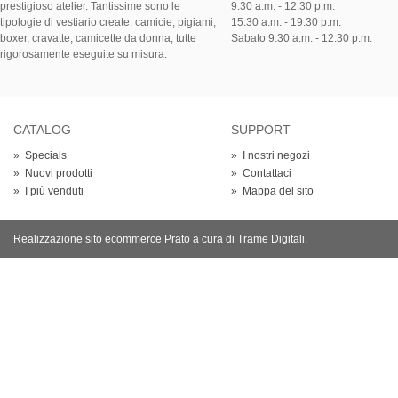
prestigioso atelier. Tantissime sono le
9:30 a.m. - 12:30 p.m.
tipologie di vestiario create: camicie, pigiami,
15:30 a.m. - 19:30 p.m.
boxer, cravatte, camicette da donna, tutte
Sabato 9:30 a.m. - 12:30 p.m.
rigorosamente eseguite su misura.
CATALOG
SUPPORT
»
Specials
»
I nostri negozi
»
Nuovi prodotti
»
Contattaci
»
I più venduti
»
Mappa del sito
Realizzazione sito ecommerce Prato
a cura di Trame Digitali.