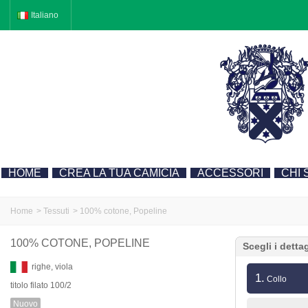
Italiano
HOME
CREA LA TUA CAMICIA
ACCESSORI
CHI 
Home
>
Tessuti
>
100% cotone, Popeline
100% COTONE, POPELINE
Scegli i detta
righe, viola
1.
Collo
titolo filato 100/2
Nuovo