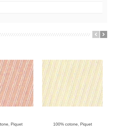
one, Piquet
100% cotone, Piquet
100% 