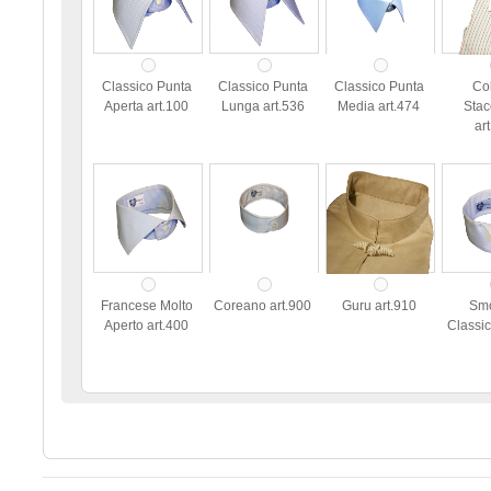
Classico Punta
Classico Punta
Classico Punta
Col
Aperta art.100
Lunga art.536
Media art.474
Stac
ar
Francese Molto
Coreano art.900
Guru art.910
Sm
Aperto art.400
Classic