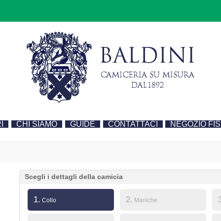
I
CHI SIAMO
GUIDE
CONTATTACI
NEGOZIO FIS
Scegli i dettagli della camicia
1.
2.
Collo
Maniche