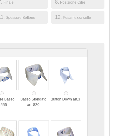
7.
8.
Finale
Posizione Cifre
11.
12.
Spessore Bottone
Pesantezza collo
se Basso
Basso Stondato
Button Down art.3
t.555
art. 820