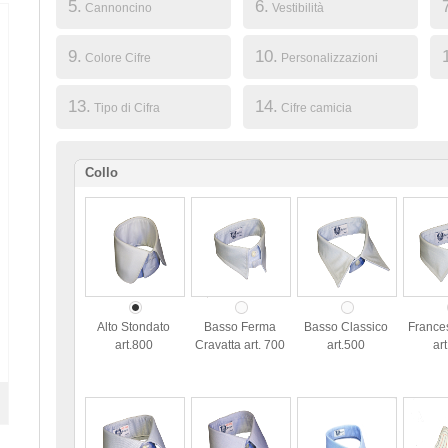
5.
6.
Cannoncino
Vestibilità
9.
10.
Colore Cifre
Personalizzazioni
13.
14.
Tipo di Cifra
Cifre camicia
Collo
Alto Stondato
Basso Ferma
Basso Classico
France
art.800
Cravatta art. 700
art.500
ar