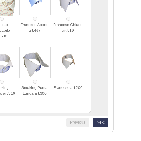
letto
Francese Aperto
Francese Chiuso
cabile
art.467
art.519
t.600
oking
Smoking Punta
Francese art.200
o art.310
Lunga art.300
Previous
Next