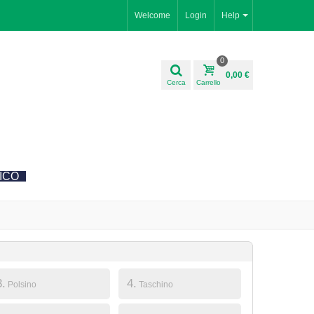
Welcome
Login
Help
0
0,00 €
Cerca
Carrello
ICO
3.
4.
Polsino
Taschino