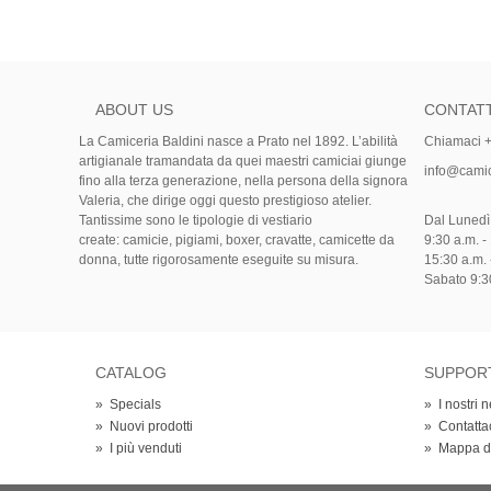
ABOUT US
CONTATT
La Camiceria Baldini nasce a Prato nel 1892. L’abilità
Chiamaci 
artigianale tramandata da quei maestri camiciai giunge
info@camice
fino alla terza generazione, nella persona della signora
Valeria, che dirige oggi questo prestigioso atelier.
Tantissime sono le tipologie di vestiario
Dal Lunedì
create: camicie, pigiami, boxer, cravatte, camicette da
9:30 a.m. -
donna, tutte rigorosamente eseguite su misura.
15:30 a.m. 
Sabato 9:30
CATALOG
SUPPOR
»
Specials
»
I nostri 
»
Nuovi prodotti
»
Contatta
»
I più venduti
»
Mappa de