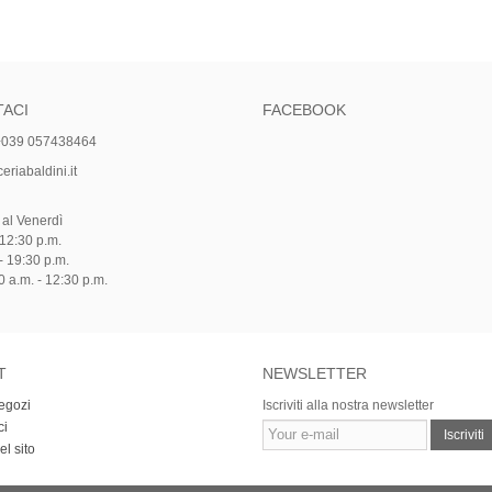
ACI
FACEBOOK
+039 057438464
riabaldini.it
 al Venerdì
 12:30 p.m.
- 19:30 p.m.
 a.m. - 12:30 p.m.
T
NEWSLETTER
negozi
Iscriviti alla nostra newsletter
ci
Iscriviti
l sito