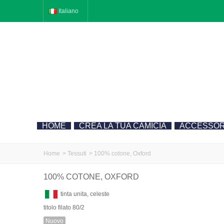
Italiano
HOME
CREA LA TUA CAMICIA
ACCESSOR
Home
>
Tessuti
>
100% cotone, Oxford
100% COTONE, OXFORD
tinta unita, celeste
titolo filato 80/2
Nuovo