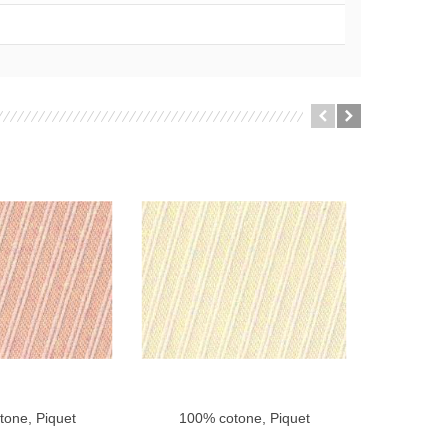
one, Piquet
100% cotone, Piquet
100% 