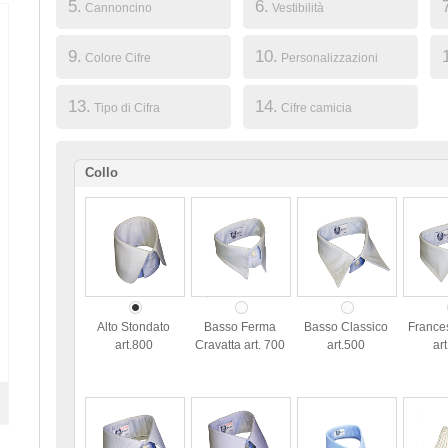
5.
6.
Cannoncino
Vestibilità
9.
10.
Colore Cifre
Personalizzazioni
13.
14.
Tipo di Cifra
Cifre camicia
Collo
Alto Stondato
Basso Ferma
Basso Classico
France
art.800
Cravatta art. 700
art.500
ar