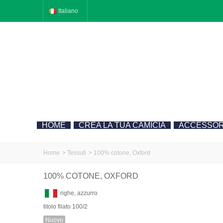
Italiano
HOME
CREA LA TUA CAMICIA
ACCESSOR
Home
>
Tessuti
>
100% cotone, Oxford
100% COTONE, OXFORD
righe, azzurro
titolo filato 100/2
Nuovo