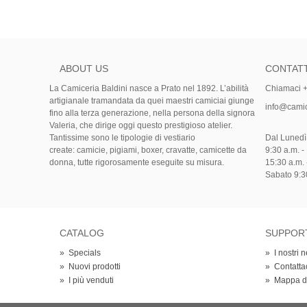
ABOUT US
CONTATT
La Camiceria Baldini nasce a Prato nel 1892. L’abilità
Chiamaci 
artigianale tramandata da quei maestri camiciai giunge
info@camice
fino alla terza generazione, nella persona della signora
Valeria, che dirige oggi questo prestigioso atelier.
Tantissime sono le tipologie di vestiario
Dal Lunedì
create: camicie, pigiami, boxer, cravatte, camicette da
9:30 a.m. -
donna, tutte rigorosamente eseguite su misura.
15:30 a.m. 
Sabato 9:30
CATALOG
SUPPOR
»
Specials
»
I nostri 
»
Nuovi prodotti
»
Contatta
»
I più venduti
»
Mappa de