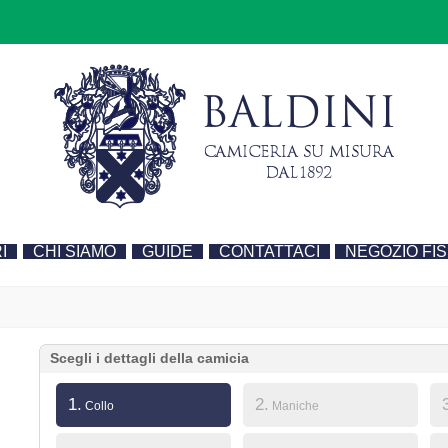
I
CHI SIAMO
GUIDE
CONTATTACI
NEGOZIO FIS
Scegli i dettagli della camicia
1.
2.
Collo
Maniche