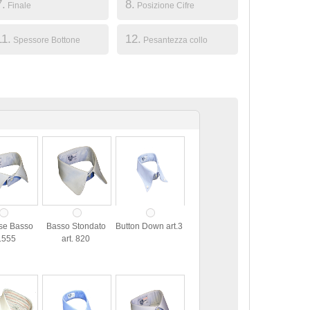
7.
8.
Finale
Posizione Cifre
11.
12.
Spessore Bottone
Pesantezza collo
se Basso
Basso Stondato
Button Down art.3
t.555
art. 820