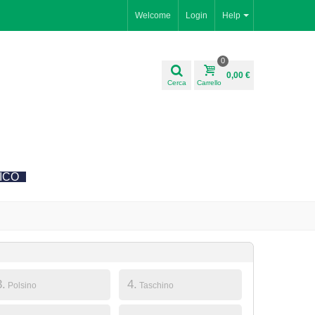
Welcome
Login
Help
0
0,00 €
Cerca
Carrello
ICO
3.
4.
Polsino
Taschino