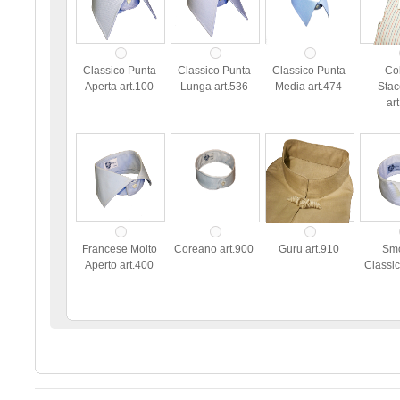
Classico Punta
Classico Punta
Classico Punta
Col
Aperta art.100
Lunga art.536
Media art.474
Stac
ar
Francese Molto
Coreano art.900
Guru art.910
Sm
Aperto art.400
Classic