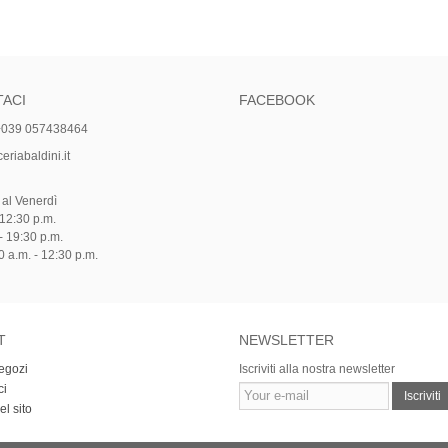
ACI
FACEBOOK
+039 057438464
riabaldini.it
 al Venerdì
 12:30 p.m.
- 19:30 p.m.
 a.m. - 12:30 p.m.
T
NEWSLETTER
negozi
Iscriviti alla nostra newsletter
ci
Iscriviti
l sito