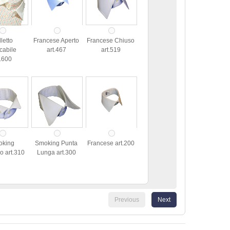
letto
Francese Aperto
Francese Chiuso
cabile
art.467
art.519
t.600
oking
Smoking Punta
Francese art.200
o art.310
Lunga art.300
Previous
Next